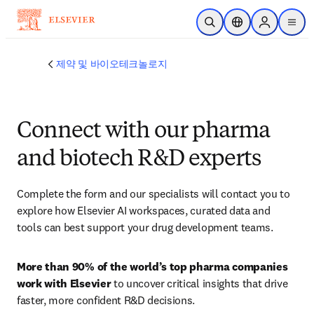
주요 콘텐츠로 건너뛰기
검색 열기
위치 선택기
Sign in to p
menu
제약 및 바이오테크놀로지
Connect with our pharma
and biotech R&D experts
Complete the form and our specialists will contact you to 
explore how Elsevier AI workspaces, curated data and 
tools can best support your drug development teams.
More than
90% of the world’s top pharma companies
work with Elsevier
 to uncover critical insights that drive 
faster, more confident R&D decisions.