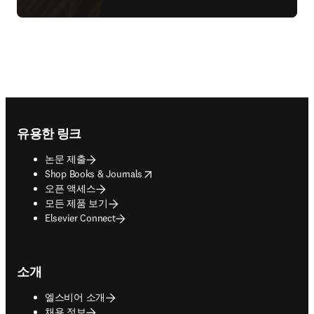
Footer navigation
유용한 링크
논문 제출
opens in new tab/window
Shop Books & Journals
오픈 액세스
모든 제품 보기
Elsevier Connect
소개
엘스비어 소개
채용 정보