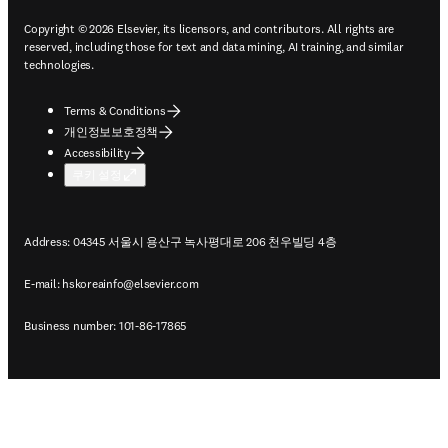
Copyright © 2026 Elsevier, its licensors, and contributors. All rights are
reserved, including those for text and data mining, AI training, and similar
technologies.
Terms & Conditions
개인정보보호정책
Accessibility
쿠키 설정
Address: 04345 서울시 용산구 녹사평대로 206 천우빌딩 4층
E-mail:
hskoreainfo@elsevier.com
Business number: 101-86-17865