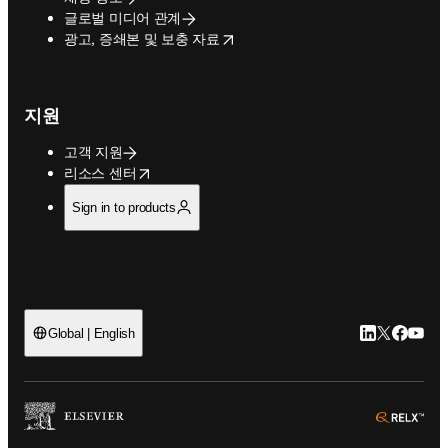
글로벌 미디어 관계
opens in new tab/window
광고, 증쇄본 및 보충 자료
지원
고객 지원
opens in new tab/window
리소스 센터
Sign in to products
LinkedIn 새
Twitter 
Facebo
YouT
Global | English
ope