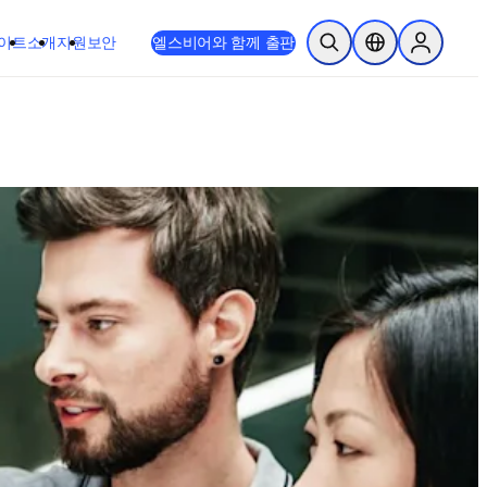
이트
소개
지원
보안
엘스비어와 함께 출판
검색 열기
위치 선택기
Sign in to