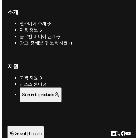
소개
엘스비어 소개
채용 정보
글로벌 미디어 관계
opens in new tab/window
광고, 증쇄본 및 보충 자료
지원
고객 지원
opens in new tab/window
리소스 센터
Sign in to products
LinkedIn 새
Twitter 
Facebo
YouT
Global | English