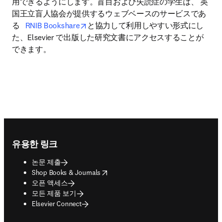
用できるようにします。盲目および失読症の学生は、 英
国王立盲人協会が提供するウェブベースのサービスであ
opens in new tab/window
る   
RNIB Bookshare
と協力して利用しやすい形式にし
た、Elsevier で出版した研究文書にアクセスすることが
できます。
Footer navigation
유용한 링크
논문 제출
opens in new tab/window
Shop Books & Journals
오픈 액세스
모든 제품 보기
Elsevier Connect