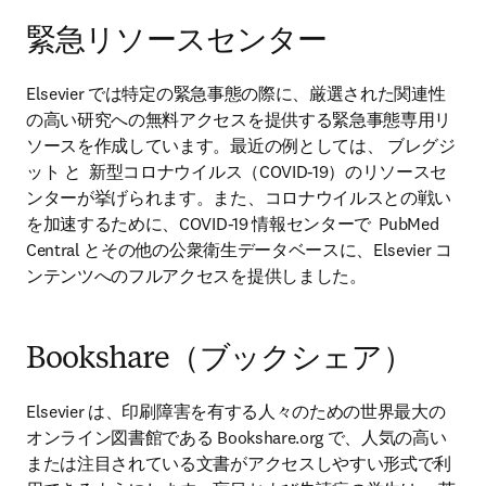
緊急リソースセンター
Elsevier では特定の緊急事態の際に、厳選された関連性
の高い研究への無料アクセスを提供する緊急事態専用リ
ソースを作成しています。最近の例としては、 ブレグジ
ット と  新型コロナウイルス（COVID-19）のリソースセ
ンターが挙げられます。また、コロナウイルスとの戦い
を加速するために、COVID-19 情報センターで  PubMed 
Central とその他の公衆衛生データベースに、Elsevier コ
ンテンツへのフルアクセスを提供しました。
Bookshare（ブックシェア）
Elsevier は、印刷障害を有する人々のための世界最大の
オンライン図書館である Bookshare.org で、人気の高い
または注目されている文書がアクセスしやすい形式で利