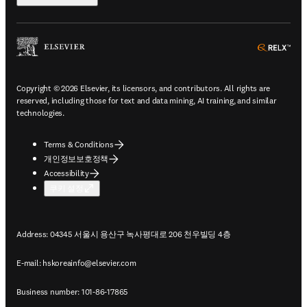
ope
Copyright © 2026 Elsevier, its licensors, and contributors. All rights are
reserved, including those for text and data mining, AI training, and similar
technologies.
Terms & Conditions
개인정보보호정책
Accessibility
쿠키 설정
Address: 04345 서울시 용산구 녹사평대로 206 천우빌딩 4층
E-mail:
hskoreainfo@elsevier.com
Business number: 101-86-17865