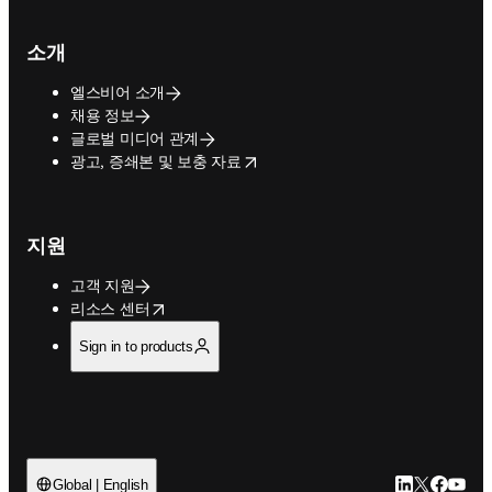
소개
엘스비어 소개
채용 정보
글로벌 미디어 관계
opens in new tab/window
광고, 증쇄본 및 보충 자료
지원
고객 지원
opens in new tab/window
리소스 센터
Sign in to products
LinkedIn 새
Twitter 
Facebo
YouT
Global | English