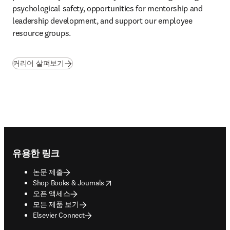
psychological safety, opportunities for mentorship and 
leadership development, and support our employee 
resource groups. 
커리어 살펴보기
Footer navigation
유용한 링크
논문 제출
opens in new tab/window
Shop Books & Journals
오픈 액세스
모든 제품 보기
Elsevier Connect