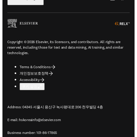
ope
Copyright © 2026 Elsevier, its licensors, and contributors. All rights are
reserved, including those for text and data mining, AI training, and similar
technologies.
Terms & Conditions
개인정보보호정책
Accessibility
쿠키 설정
Address: 04345 서울시 용산구 녹사평대로 206 천우빌딩 4층
E-mail:
hskoreainfo@elsevier.com
Business number: 101-86-17865