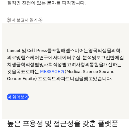
질적인 진전이 있는 분야를 파악합니다.
젠더 보고서 읽기
Lancet 및 Cell Press를포함해엘스비어는영국의생물의학, 
의료및헬스케어연구에서데이터수집, 분석및보고전반에걸
쳐생물학적성별및사회적성별고려사항의통합을개선하는
opens in new tab/window
것을목표로하는 
MESSAGE
(Medical Science Sex and 
Gender Equity) 프로젝트와파트너십을맺고있습니다. 
더 읽어보기
높은 포용성 및 접근성을 갖춘 플랫폼