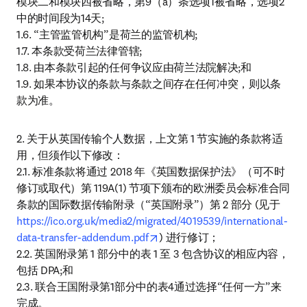
模块二和模块四被省略，第9（a）条选项1被省略，选项2
中的时间段为14天;

1.6. “主管监管机构”是荷兰的监管机构;

1.7. 本条款受荷兰法律管辖;

1.8. 由本条款引起的任何争议应由荷兰法院解决;和

1.9. 如果本协议的条款与条款之间存在任何冲突，则以条
款为准。
2. 关于从英国传输个人数据，上文第 1 节实施的条款将适
用，但须作以下修改：

2.1. 标准条款将通过 2018 年《英国数据保护法》（可不时
修订或取代）第 119A(1) 节项下颁布的欧洲委员会标准合同
条款的国际数据传输附录（“英国附录”）第 2 部分 (见于
https://ico.org.uk/media2/migrated/4019539/international-
opens in new tab/window
data-transfer-addendum.pdf
) 进行修订；

2.2. 英国附录第 1 部分中的表 1 至 3 包含协议的相应内容，
包括 DPA;和

2.3. 联合王国附录第1部分中的表4通过选择“任何一方”来
完成。