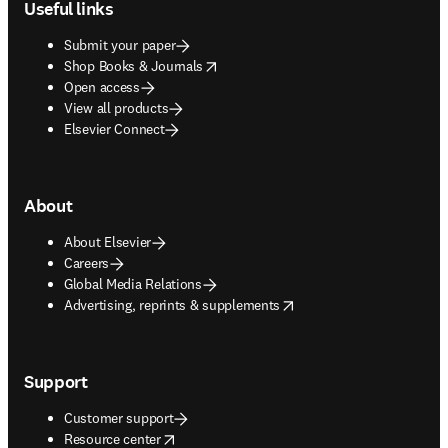
Useful links
Submit your paper
opens in new tab/window
Shop Books & Journals
Open access
View all products
Elsevier Connect
About
About Elsevier
Careers
Global Media Relations
opens in new tab/window
Advertising, reprints & supplements
Support
Customer support
opens in new tab/window
Resource center