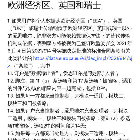
欧洲经济区、英国和瑞士
1. 如果用户将个人数据从欧洲经济区（“EEA”）、英国
（“UK”）或瑞士传输到位于欧洲经济区、英国或瑞士以外
的爱思唯尔，除非双方可能依赖数据保护法下的替代传输
机制或依据，否则双方将被视为已签订欧盟委员会 2021 年 
6 月 4 日第 2021/914 号实施决定批准的标准合同条款有关
此类转让的 
https://data.europa.eu/eli/dec_impl/2021/914/oj
opens in new tab/window
（“条款”），其中

1.1. 订户是“数据输出者”，爱思唯尔是“数据导入者”;

1.2. 脚注、第 11（a） 条选项和第 17 条选项 1 被省略，适用
的附件与协议的相应内容一起完成，包括 DPA;

1.3. 如果每一方都充当控制者，则模块一适用，模块二、
模块三和四被省略;

1.4. 如果订户充当控制者，爱思唯尔充当处理者，则模块
二适用，模块一、模块三和模块四被省略，第9（a）条选
项1被省略，选项2中的时间段为14天;

1.5. 如果每一方都充当处理方，则模块三适用，模块一、