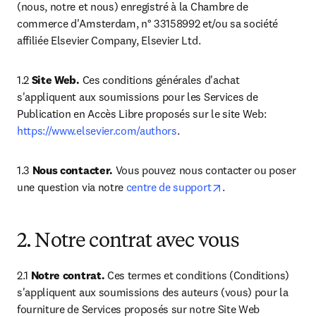
(nous, notre et nous) enregistré à la Chambre de 
commerce d'Amsterdam, n° 33158992 et/ou sa société 
affiliée Elsevier Company, Elsevier Ltd.
1.2 
Site Web.
 Ces conditions générales d'achat 
s'appliquent aux soumissions pour les Services de 
Publication en Accès Libre proposés sur le site Web: 
https://www.elsevier.com/authors
.
1.3 
Nous contacter.
 Vous pouvez nous contacter ou poser 
opens in new tab/w
une question via notre 
centre de support
. 
2. Notre contrat avec vous
2.1 
Notre contrat.
 Ces termes et conditions (Conditions) 
s'appliquent aux soumissions des auteurs (vous) pour la 
fourniture de Services proposés sur notre Site Web 