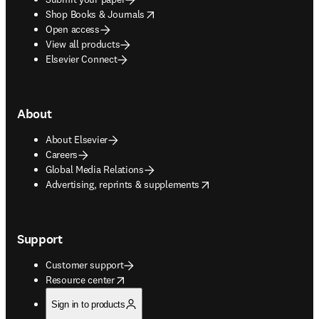
opens in new tab/window
Shop Books & Journals
Open access
View all products
Elsevier Connect
About
About Elsevier
Careers
Global Media Relations
opens in new tab/window
Advertising, reprints & supplements
Support
Customer support
opens in new tab/window
Resource center
Sign in to products