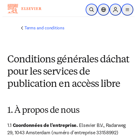
Skip to main content
Open Search
Location Selector
Sign in to p
menu
Terms and conditions
Conditions générales dáchat
pour les services de
publication en accèss libre
1. À propos de nous
1.1 
Coordonnées de l'entreprise.
 Elsevier B.V., Radarweg 
29, 1043 Amsterdam (numéro d'entreprise 33158992) 