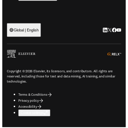
LinkedIn open
Twitter ope
Facebook
YouTub
Global | English
ope
Copyright © 2026 Elsevier, its licensors, and contributors. All rights are
reserved, including those for text and data mining, AI training, and similar
technologies.
Terms & Conditions
Privacy policy
Accessibility
Cookie settings