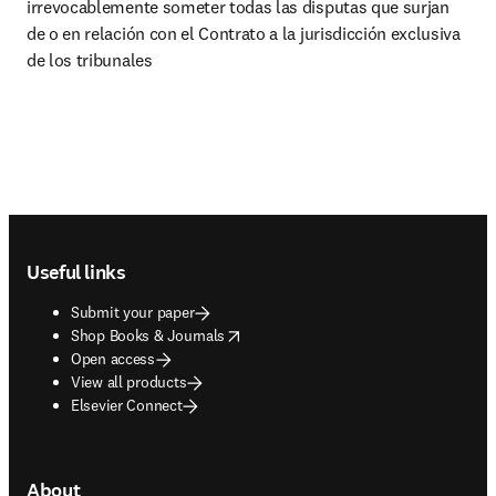
irrevocablemente someter todas las disputas que surjan 
de o en relación con el Contrato a la jurisdicción exclusiva 
de los tribunales 
Footer navigation
Useful links
Submit your paper
opens in new tab/window
Shop Books & Journals
Open access
View all products
Elsevier Connect
About