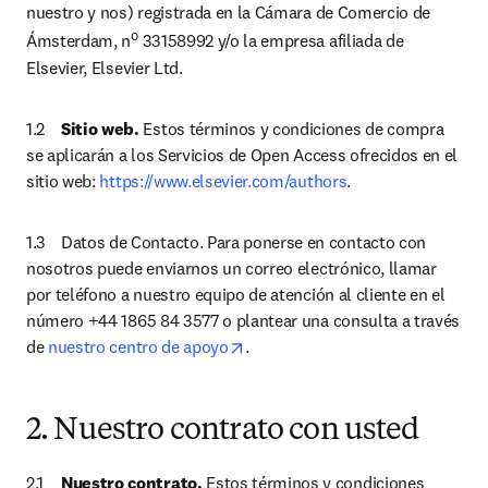
nuestro y nos) registrada en la Cámara de Comercio de 
o
Ámsterdam, n
 33158992 y/o la empresa afiliada de 
Elsevier, Elsevier Ltd.
1.2	
Sitio web.
 Estos términos y condiciones de compra 
se aplicarán a los Servicios de Open Access ofrecidos en el 
sitio web: 
https://www.elsevier.com/authors
. 
1.3	Datos de Contacto. Para ponerse en contacto con 
nosotros puede enviarnos un correo electrónico, llamar 
por teléfono a nuestro equipo de atención al cliente en el 
número +44 1865 84 3577 o plantear una consulta a través 
opens in new tab/window
de 
nuestro centro de apoyo
.
2. Nuestro contrato con usted
2.1	
Nuestro contrato.
 Estos términos y condiciones 