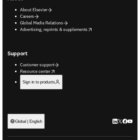
About Elsevier
Careers
Global Media Relations
opens in new tab/window
Advertising, reprints & supplements
Support
Customer support
opens in new tab/window
Resource center
Sign in to products
LinkedIn open
Twitter ope
Facebook
YouTub
Global | English