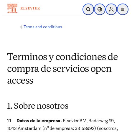
Skip to main content
Open Search
Location Selector
Sign in to p
menu
Terms and conditions
Terminos y condiciones de
compra de servicios open
access
1. Sobre nosotros
1.1	
Datos de la empresa.
 Elsevier B.V., Radarweg 29, 
o 
1043 Ámsterdam (n
de empresa: 33158992) (nosotros, 