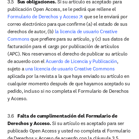
3.5	
Sus obligaciones.
 Si su artículo es aceptado para 
publicación Open Access, se le pedirá que rellene el 
opens in new tab/window
Formulario de Derechos y Acceso
 que se le enviará por 
correo electrónico para que confirme (a) el estado de sus 
derechos de autor, (b) 
la licencia de usuario Creative 
Commons
 que prefiere para su artículo, y (c) sus datos de 
facturación para el cargo por publicación de artículos 
(APC). Nos reservamos el derecho de publicar su artículo 
de acuerdo con el 
Acuerdo de Licencia y Publicación
, 
sujeto a 
una licencia de usuario Creative Commons
aplicada por la revista a la que haya enviado su artículo en 
cualquier momento después de que hayamos aceptado su 
pedido, incluso si no completa el Formulario de Derechos 
y Acceso. 
3.6	
Falta de cumplimentación del Formulario de 
Derechos y Acceso.
 Si su artículo es aceptado para ser 
publicado Open Access y usted no completa el Formulario 
de Derechos y Acceso de acuerdo con la cláusula 3.5 