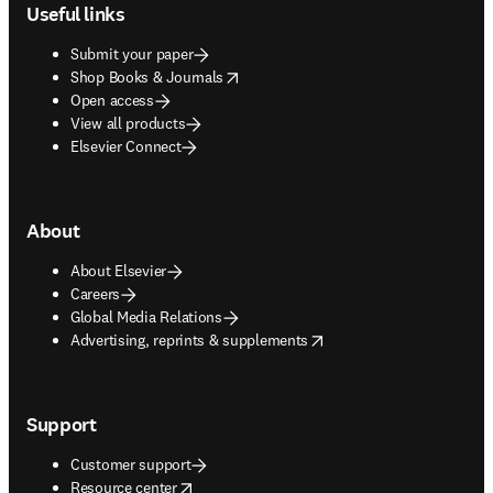
Useful links
Submit your paper
opens in new tab/window
Shop Books & Journals
Open access
View all products
Elsevier Connect
About
About Elsevier
Careers
Global Media Relations
opens in new tab/window
Advertising, reprints & supplements
Support
Customer support
opens in new tab/window
Resource center