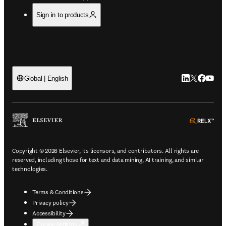
Sign in to products
LinkedIn open
Twitter ope
Facebook
YouTub
Global | English
ope
Copyright © 2026 Elsevier, its licensors, and contributors. All rights are
reserved, including those for text and data mining, AI training, and similar
technologies.
Terms & Conditions
Privacy policy
Accessibility
Cookie settings