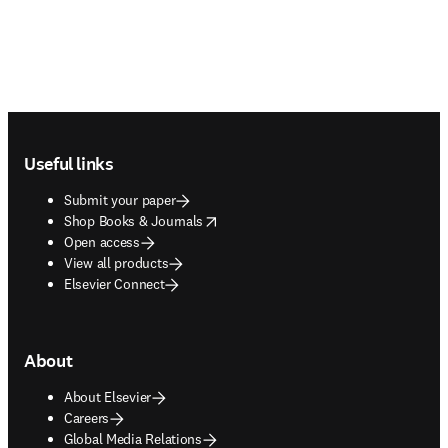
Footer navigation
Useful links
Submit your paper
opens in new tab/window
Shop Books & Journals
Open access
View all products
Elsevier Connect
About
About Elsevier
Careers
Global Media Relations