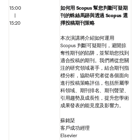
15:00

如何用 Scopus 幫您判斷可疑期
　|

刊的蛛絲馬跡與透過 Scopus 選
15:20
擇投稿期刊策略

本次演講將介紹如何運用 
Scopus 判斷可疑期刊，避開掠
奪性期刊的陷阱，並幫助您找到
適合投稿的期刊。我們將從您關
注的研究領域著手，結合期刊指
標分析，協助研究者從各個面向
進行投稿策略評估，包括所屬學
科領域、期刊排名、期刊聲望、
引用趨勢及成長性，提升您學術
成果發表的能見度及影響力。 

蘇銘琹
客戶成功經理

Elsevier