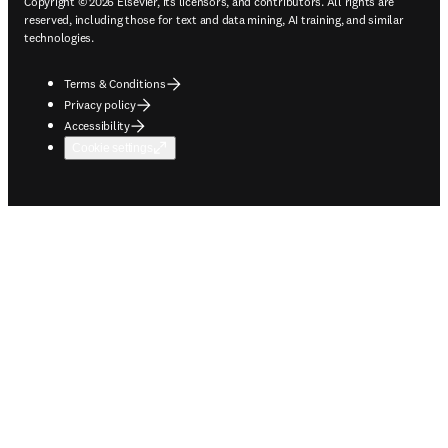
Copyright © 2026 Elsevier, its licensors, and contributors. All rights are
reserved, including those for text and data mining, AI training, and similar
technologies.
Terms & Conditions
Privacy policy
Accessibility
Cookie settings