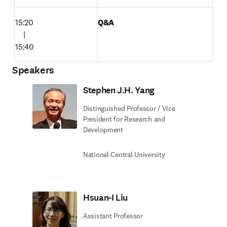
15:20

Q&A
　|

15:40
Speakers
Stephen J.H. Yang
Distinguished Professor / Vice
President for Research and
Development
National Central University
Hsuan-I Liu
Assistant Professor