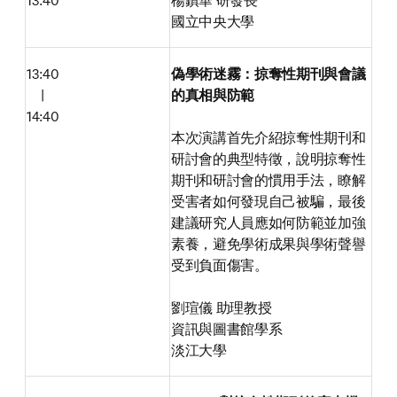
13:40
楊鎮華 研發長

國立中央大學
13:40

偽學術迷霧：掠奪性期刊與會議
　|

的真相與防範

14:40 
本次演講首先介紹掠奪性期刊和
研討會的典型特徵，說明掠奪性
期刊和研討會的慣用手法，瞭解
受害者如何發現自己被騙，最後
建議研究人員應如何防範並加強
素養，避免學術成果與學術聲譽
受到負面傷害。

劉瑄儀 助理教授

資訊與圖書館學系

淡江大學