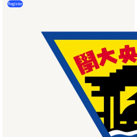
(
opens in new tab/window
)
Register