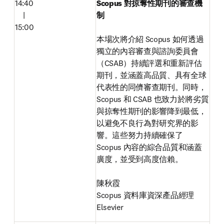
14:40

Scopus 對掠奪性期刊的審查機
　|

制

15:00
本場次將介紹 Scopus 如何透過
獨立的內容審查與諮詢委員會
（CSAB）持續評選和重新評估
期刊，並涵蓋高品質、具有全球
代表性的同儕審查期刊。同時，
Scopus 和 CSAB 也致力於將劣質
與掠奪性期刊的影響降到最低，
以避免不良行為對研究界的影
響。這些努力持續確保了 
Scopus 內容的綜合品質和涵蓋
廣度，並受到高度信賴。

陳秋霞

Scopus 資料庫資深產品經理

Elsevier