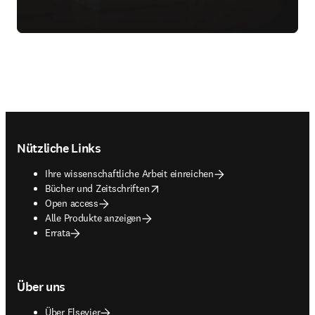
Footer navigation
Nützliche Links
Ihre wissenschaftliche Arbeit einreichen
opens in new tab/window
Bücher und Zeitschriften
Open access
Alle Produkte anzeigen
Errata
Über uns
Über Elsevier