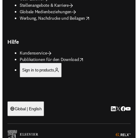
Stellenangebote & Karriere
Globale Medienbeziehungen
opens in new tab/window
Werbung, Nachdrucke und Beilagen
Hilfe
Kundenservice
opens in new tab/window
Publikationen für den Download
Sign in to products
LinkedIn Wird 
Twitter Wir
Facebook
YouTub
Global | English
ope