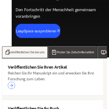
Den Fortschritt der Menschheit gemeinsam
Den Fortschritt der Menschheit gemeinsam
Den Fortschritt der Menschheit gemeinsam
Den Fortschritt der Menschheit gemeinsam
voranbringen
voranbringen
voranbringen
voranbringen
LeapSpace ausprobieren
Ergebnisse lesen
Entdecken Sie das neue ClinicalKey AI
Artikel lesen
Veröffentlichen Sie bei uns
Finden Sie Zeitschriftenartikel
Er
Veröffentlichen Sie Ihren Artikel
Reichen Sie Ihr Manuskript ein und erwecken Sie Ihre
Forschung zum Leben.
Veröffentlichen Sie Ihr Buch